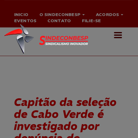
INICIO
O SINDECONBESP
ACORDOS
EVENTOS
CONTATO
FILIE-SE
Capitão da seleção
de Cabo Verde é
investigado por