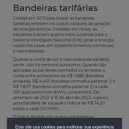
Bandeiras tarifárias
Criadas em 2015 pela Aneel, as bandeiras
tarifárias refletem os custos variáveis da geração
de energia elétrica. Divididas em níveis, as
bandeiras indicam quanto está custando para o
Sistema Interligado Nacional (SIN) gerar a energia
usada nas casas, em estabelecimentos comerciais
e nas indústrias.
Quando a conta de luz é calculada pela bandeira
verde, não há nenhum acréscimo. Quando são
aplicadas as bandeiras vermelha ou amarela, a
conta sofre acréscimos de R$ 1,885 (bandeira
amarela), R$ 4,463 (bandeira vermelha patamar 1) e
R$ 7,877 (bandeira vermelha patamar 2) a cada
100 quilowatts-hora (kWh) consumidos. De
setembro de 2021 a 15 de abril de 2022, vigorou
uma bandeira de escassez hídrica de R$ 14,20
extras a cada 100 kWh.
O SIN é dividido em quatro subsistemas:
Sudeste/Centro-Oeste, Sul, Nordeste e Norte.
Este site usa cookies para melhorar sua experiência