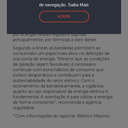
Praticamente todo o país é coberto pelo SIN, à
de navegação.
Saiba Mais
exceção de algumas partes de estados da Região
Norte e de Mato Grosso, além de todo o estado de
ACEITA
Roraima. Atualmente, há 212 localidades isoladas
do SIN, nas quais o consumo é baixo e representa
menos de 1% da carga total do país. A demanda
por energia nessas regiões é suprida,
principalmente, por térmicas a óleo diesel.
Segundo a Aneel, as bandeiras permitem ao
consumidor um papel mais ativo na definição de
sua conta de energia. “Mesmo que as condições
de geração sejam favoráveis, é necessário
continuar com bons hábitos de consumo que
evitam desperdícios e contribuem para a
sustentabilidade do setor elétrico. Com o
acionamento da bandeira amarela, a vigilância
quanto ao uso responsável da energia elétrica é
fundamental. A orientação é para utilizar a energia
de forma consciente”, recomenda a agência
reguladora.
* Com informações do repórter Wellton Máximo