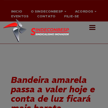
INICIO
O SINDECONBESP
ACORDOS
EVENTOS
CONTATO
FILIE-SE
Bandeira amarela
passa a valer hoje e
conta de luz ficará