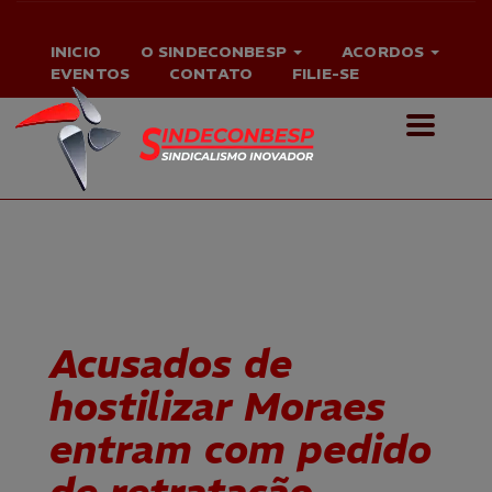
INICIO
O SINDECONBESP
ACORDOS
EVENTOS
CONTATO
FILIE-SE
Acusados de
hostilizar Moraes
entram com pedido